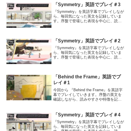
だ英文ここまでがオープ...
「Symmetry」英語でプレイ＃3
Play
『Symmetry』を英語字幕でプレイしなが
ら、毎回気になった英文を記録していま
す。序盤で登場した表現を中心に、読み
やすさや気づいた点などをまとめていき
ます。今日読んだ英文No wonder ~「どう
りで～なわけだ」といった、納得した時
に使...
「Symmetry」英語でプレイ＃2
Play
『Symmetry』を英語字幕でプレイしなが
ら、毎回気になった英文を記録していま
す。序盤で登場した表現を中心に、読み
やすさや気づいた点などをまとめていき
ます。今日読んだ英文操作説明が勝手に
消えてしまうため、序盤は何をやれば良
いのかわかりませ...
「Behind the Frame」英語でプ
Play
レイ＃1
今回から 『Behind the Frame』を英語字
幕でプレイしていきます。序盤の英文を
確認しながら、読みやすさや特徴を記録
していきます。【プレイ環境】PC版今日
読んだ英文This part is done...まだ序盤な
ので判断しづらい...
「Symmetry」英語でプレイ＃4
Play
『Symmetry』を英語字幕でプレイしなが
ら、毎回気になった英文を記録していま