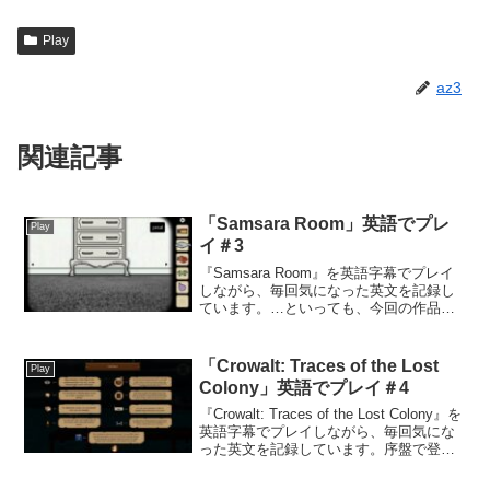
Play
az3
関連記事
「Samsara Room」英語でプレ
Play
イ＃3
『Samsara Room』を英語字幕でプレイ
しながら、毎回気になった英文を記録し
ています。…といっても、今回の作品で
は英文よりも単語の出現が多めでした。
今日読んだ英文petalゲームを進めるうち
に、「見たことはあるけど、なんだった
「Crowalt: Traces of the Lost
Play
かな？」...
Colony」英語でプレイ＃4
『Crowalt: Traces of the Lost Colony』を
英語字幕でプレイしながら、毎回気にな
った英文を記録しています。序盤で登場
した表現を中心に、読みやすさや気づい
た点などをまとめていきます。今日読ん