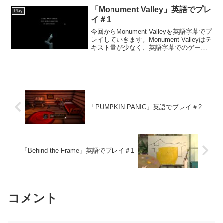
でした。今日読んだ英文Finally, no time
「Monument Valley」英語でプレ
Play
...
イ＃1
今回からMonument Valleyを英語字幕でプ
レイしていきます。Monument Valleyはテ
キスト量が少なく、英語字幕でのゲーム
プレイに慣れるため最初の一歩として選
びました。【プレイ環境】PC版今日読ん
だ英文Long have ...
「PUMPKIN PANIC」英語でプレイ＃2
「Behind the Frame」英語でプレイ＃1
コメント