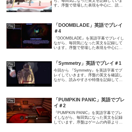
ら、毎回気になった英文を記録していま
す。序盤で登場した表現を中心に、読み
やすさや気づいた点などをまとめていき
ます。今日読んだ英文操作説明が勝手に
消えてしまうため、序盤は何をやれば良
いのかわかりませ...
「DOOMBLADE」英語でプレイ
Play
＃4
『DOOMBLADE』を英語字幕でプレイし
ながら、毎回気になった英文を記録して
います。序盤で登場した表現を中心に、
読みやすさや気づいた点などをまとめて
いきます。今日読んだ英文ゲームが進む
と、アイテムやモンスターの解説が見ら
「Symmetry」英語でプレイ＃1
Play
れるページが確認で...
今回から 『Symmetry』を英語字幕でプ
レイしていきます。序盤の英文を確認し
ながら、読みやすさや特徴を記録してい
きます。【プレイ環境】PC版今日読んだ
英文A mission nobody wanted.難しくは
ない英文ですが、自動で話が...
「PUMPKIN PANIC」英語でプレ
Play
イ＃2
『PUMPKIN PANIC』を英語字幕でプレ
イしながら、毎回気になった英文を記録
しています。序盤はゲームの内容より
も、「全く読めなかったらどうしよ
う……。」と英語の難易度のほうが心配