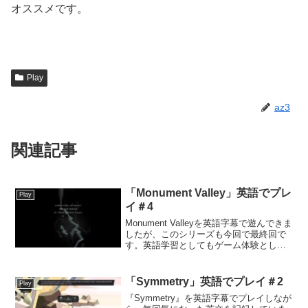
オススメです。
Play
az3
関連記事
「Monument Valley」英語でプレ
Play
イ＃4
Monument Valleyを英語字幕で遊んできま
したが、このシリーズも今回で最終回で
す。英語学習としてもゲーム体験として
も、いろいろな発見がありました。今日
読んだ英文Long ages lie heavy on old
bones in...
「Symmetry」英語でプレイ＃2
Play
『Symmetry』を英語字幕でプレイしなが