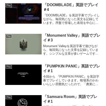
明がありました。文章が自動で進んだの
「DOOMBLADE」英語でプレイ
Play
で少し困惑し...
＃4
『DOOMBLADE』を英語字幕でプレイし
ながら、毎回気になった英文を記録して
います。序盤で登場した表現を中心に、
読みやすさや気づいた点などをまとめて
いきます。今日読んだ英文ゲームが進む
と、アイテムやモンスターの解説が見ら
「Monument Valley」英語でプレ
Play
れるページが確認で...
イ＃3
Monument Valleyを英語字幕で遊びなが
ら、毎回気になった文章を記録していま
す。シンプルな文章が多いゲームです
が、意外と知らない単語に出会うことも
多いです。今回も「これはどういう意味
だろう」と立ち止まった英文を紹介しま
「PUMPKIN PANIC」英語でプレ
Play
す。今日読ん...
イ＃1
今回から 『PUMPKIN PANIC』を英語字
幕でプレイしていきます。牧場系のかわ
いらしい雰囲気だったので、「農業に関
する単語が覚えられるのでは？」と思い
このゲームを選びました。【プレイ環
境】PC版今日読んだ英文難易度と長さが
「Samsara Room」英語でプレ
Play
ちょうどよく...
イ＃1