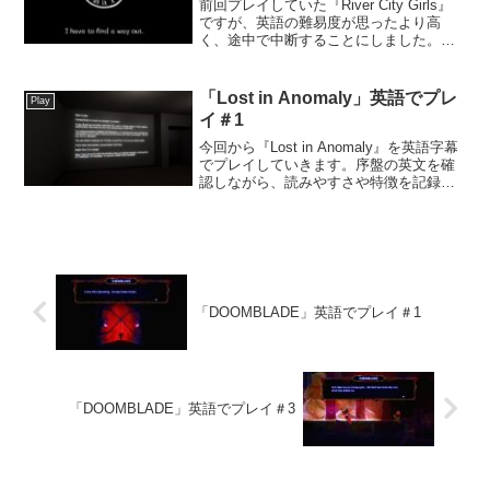
前回プレイしていた『River City Girls』
ですが、英語の難易度が思ったより高
く、途中で中断することにしました。英
語学習の観点では上級者向けだと感じた
一方で、「自分にはまだ早かったかも」
と思える体験も、今後のゲーム選びに活
「Lost in Anomaly」英語でプレ
Play
かせそう...
イ＃1
今回から『Lost in Anomaly』を英語字幕
でプレイしていきます。序盤の英文を確
認しながら、読みやすさや特徴を記録し
ていきます。【プレイ環境】PC版今日読
んだ英文いきなり大量の英文が登場しま
した。説明が長く続くため、読む量はか
なり多...
「DOOMBLADE」英語でプレイ＃1
「DOOMBLADE」英語でプレイ＃3